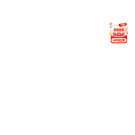
配合为核心理念，将会让火箭在长远发展过程中受益
匪浅。
当然，实现这种高效沟通与配合并不是一蹴而就，需
要经过长期磨合与实践。教练组需要设计合理有效的
战术，并通过训练加以落实，同时鼓励每名队员积极
表达个人想法，共同探讨最佳解决方案，从而不断提
升整支球队作战能力。
4、未来发展的启示
从小里弗斯关于KD及其影响力的话中，我们可以看
到，对于一支球队来说，仅依赖单一明星是不够可持
续的发展策略。在如今竞争激烈且变幻莫测的NBA环
境中，各支球队均需寻求多样化的发展路径，以便应
对突发状况以及确保长期竞争优势。