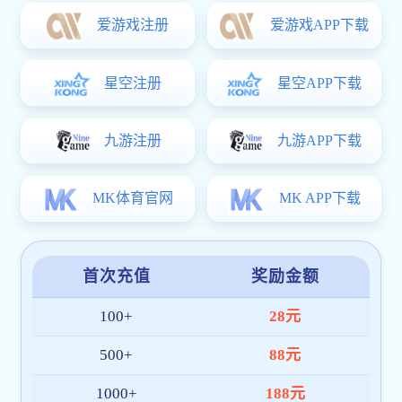
2026-07-01 00:30
44 次阅读
詹姆斯或重返骑士交易阿伦将实现双赢局
面
随着NBA赛季的不断推进，关于球员交易和转会的传
闻层出不穷。特别是勒布朗·詹姆斯是否重返克利夫兰
骑士队的问题引发了广泛关注。若他真的回归，将不
仅对球队产生深远影响，也将为骑士队与洛杉矶湖人
队之间创造双赢局面。同时，骑士队交易中锋贾里特·
阿伦也是关键因素之一。本文将从四个方面详细阐述
这一话题，包括詹姆斯回归的可能性、骑士队的重建