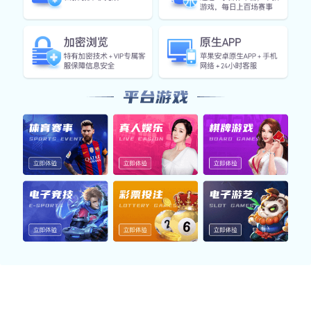
职业生涯，比如带领年轻球员成长。
其次，从球队构建角度来看，骑士目前正处于重建阶
段，需要一个强有力的领导者来提升整体竞争力。詹
姆斯无疑是理想的人选，他不仅能够提供场上的得分
和组织，更可以通过丰富经验指导年轻球员发展。
2、骑士队的重建需求
克利夫兰骑士在经历了多次人员变动和战绩起伏后，
目前正处于重建时期。在这样的背景下，他们渴望找
到一个核心球员来稳定团队体系，而詹姆斯显然是最
佳选择之一。他的到来将极大地提升球队实力，为新
一轮争冠计划奠定基础。
此外，当前阵容中的一些年轻球员，如达里厄斯·加兰