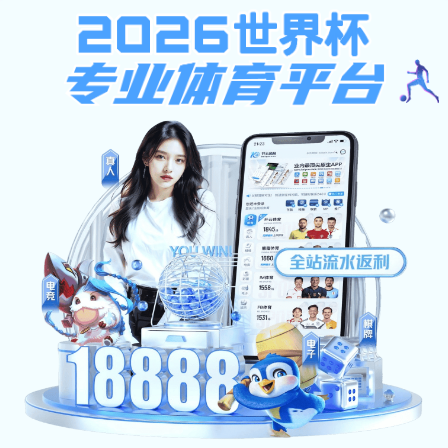
立即注册
宝威网页版
官网 · 权威
体育数据平台
宝威网页版 OFFICIAL WEBSITE
自2022年创立以来，
宝威网页版
致力于为用户提供包
括NBA、英超、欧洲杯、LPL在内的热门赛事直播与数
据服务，广受用户信赖。
立即下载宝威网页版APP