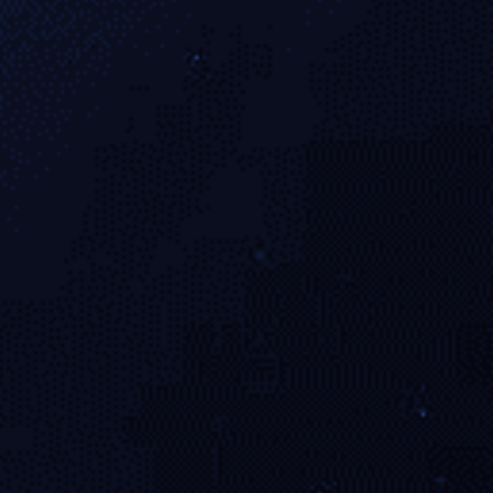
公众讨论，也推动各方思考如何改善目前篮
。
诸多问题进行了深刻剖析，引发了广泛共
NBA选手对于赛事公平性与道德底线的集
站出来，共同维护这个伟大事业的发展，让
存在的一些潜在问题，需要各方共同努力去
员职业素养等方面，都需要得到重视，以确
大观众享受到最优质的观赛体验。