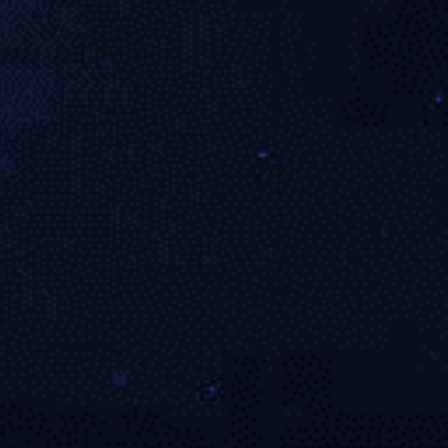
论弗兰克未来
76人队后卫麦凯恩因表现
小杨哥真