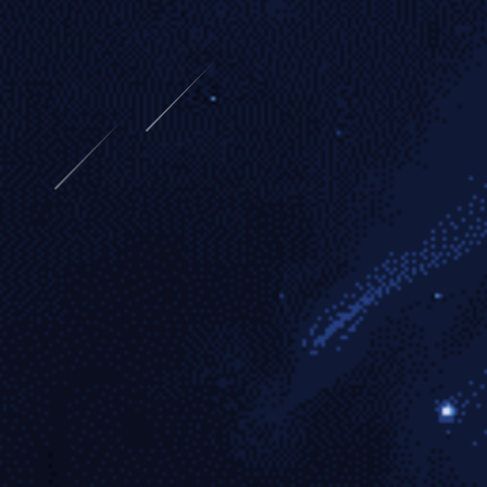
杰伦布朗批评恩比德假摔行
为称裁判因此偏袒他