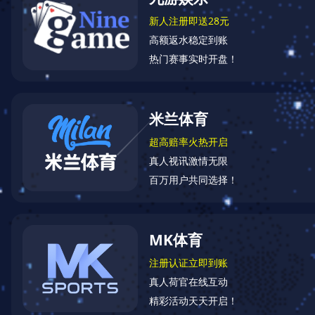
立即下载宝威网页版APP
首页
/
体育热点
/ 正文