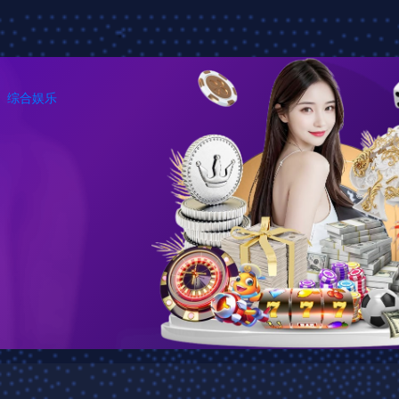
体育
下载App
公司简介
权威体育数据
供包括NBA、英超、欧洲杯、
信赖。