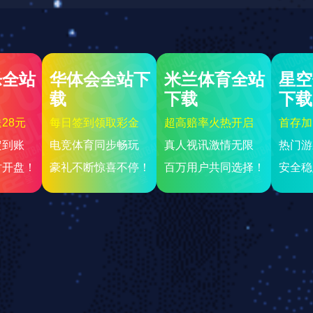
一些争议现象。
1、假摔行为对比赛影响
假摔行为在篮球比赛中屡见不鲜，它不仅影响到
一名球员通过假摔获得罚球机会时，这实际上是
这样的做法虽然在一定程度上可以帮助球队得分
此外，假摔还可能导致其他球员的不满甚至冲突
那么受害方可能会产生怨恨，进而影响到他们在
争端，对整个比赛氛围造成消极影响。
因此，杰伦·布朗对恩比德假摔行为的批评，不仅
潜在问题，以期提高比赛质量和观赏性。
2、裁判判断标准的问题
裁判在比赛中扮演着至关重要的角色，他们负责