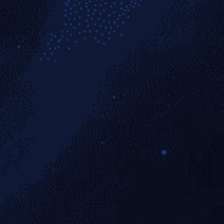
总之，媒体对于事件进行广泛报道，不仅促进了
球界存在的问题，为未来的发展提供借鉴与参考
总结：
杰伦·布朗对恩比德假摔行为及其背后所反映出的
鸣。他所提及的不仅是个人观点，更代表了一部分
体呼声。在未来，我们期待看到更多运动员能够
篮球回归纯粹与激情。
通过此次事件，我们也认识到了当前篮球赛事中
改善。无论是从提升裁判执法水平还是加强运动
保每一场比赛都充满公平竞争与精彩瞬间，让广