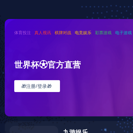
立即注册
宝威网页版
官网 · 
平台
宝威网页版 OFFICIAL WEBSITE
自2022年创立以来，
宝威网页版
致力于为用户提
LPL在内的热门赛事直播与数据服务，广受用户