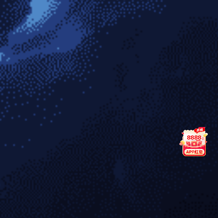
如果蔓延，将会引发更多类似事件，使得整
保持良好的职业操守。在激烈竞争中坚持原
动员需要牢记的重要理念。
涉及到明星运动员时，总是能够引起大量关
大体育媒体纷纷进行深入分析，并引发网友
敏锐捕捉能力；另一方面，也揭示了公众对
·布朗立场的人士认为他勇敢直言，而也有
，在聚光灯下，每位运动员都应该以身作
口头批评来表达诉求。