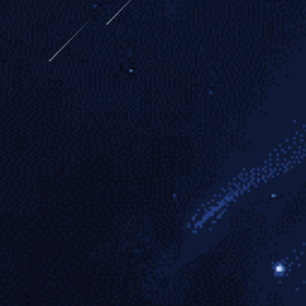
古德温遭遇无解防守北京对
上海表现糟糕难以应对