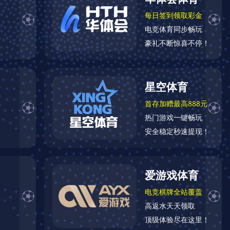
2026-06-23 02:48
40 次阅读
海表现糟糕难以应对”这一主题进行深入探
防守困境，揭示其技术特点与对手策略之间
交锋中表现不佳的原因，包括战术安排、球
如何改善这种局面，从而找到解决方案。最