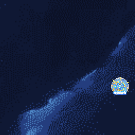
力的比拼，更是教练团队战术思路的较量。
到尽善尽美。他们原有的一些策略未能适应
不佳。
视了内线进攻的重要性。这使得他们在面对
时，当外线投篮命中率下降时，没有足够内
能力。当比赛进入胶着状态时，他们无法及
于比赛节奏掌控不足以及对手研究不够深入
场比赛胜负的重要环节。在与上海队交锋之
赢下这场关键之战来提升士气。然而，这种